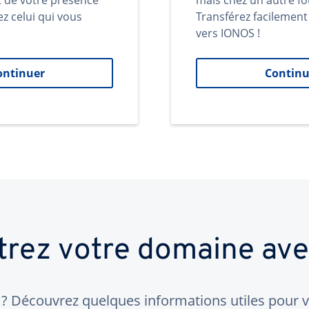
t de votre présence
mais chez un autre fo
ez celui qui vous
Transférez facilemen
vers IONOS !
ontinuer
Continu
trez votre domaine av
 Découvrez quelques informations utiles pour vo