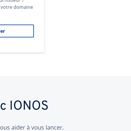
urnisseur ?
t votre domaine
er
ec IONOS
us aider à vous lancer.